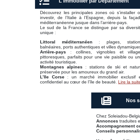
L'immobilier par Département
Découvrez les principales zones où s’installer 
investir, de l’Italie à l’Espagne, depuis la faça
méditerranéenne jusque dans l’arrière-pays.
Le sud de la France se distingue par sa diversi
unique :
Littoral méditerranéen
: plages, statio
balnéaires, ports authentiques et villes dynamique
Arrière-pays
: collines, vignobles et villag
pittoresques, parfaits pour une vie paisible ou u
activité touristique.
Montagnes alpines
: stations de ski et natu
préservée pour les amoureux du grand air.
L’Ile Corse
: un marché immobilier exclusif 
confidentiel au cœur de l’île de beauté.
Lire la suit
Nos s
Chez Soleiadou-Belgiu
Annonces
traduites e
Accompagnement c
Conseils personnali