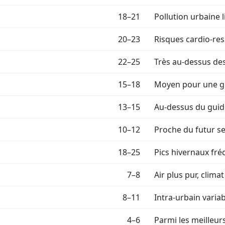
18–21
Pollution urbaine l
20–23
Risques cardio-res
22–25
Très au-dessus des
15–18
Moyen pour une gr
13–15
Au-dessus du gui
10–12
Proche du futur se
18–25
Pics hivernaux fré
7–8
Air plus pur, climat
8–11
Intra-urbain varia
4–6
Parmi les meilleur