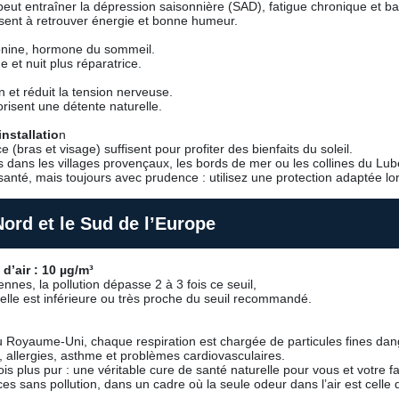
eut entraîner la dépression saisonnière (SAD), fatigue chronique et ba
sent à retrouver énergie et bonne humeur.
atonine, hormone du sommeil.
 et nuit plus réparatrice.
on et réduit la tension nerveuse.
risent une détente naturelle.
nstallatio
n
 (bras et visage) suffisent pour profiter des bienfaits du soleil.
ns les villages provençaux, les bords de mer ou les collines du Luber
santé, mais toujours avec prudence : utilisez une protection adaptée lors
 Nord et le Sud de l’Europe
d’air : 10 µg/m³
nnes, la pollution dépasse 2 à 3 fois ce seuil,
 elle est inférieure ou très proche du seuil recommandé.
 Royaume-Uni, chaque respiration est chargée de particules fines da
e, allergies, asthme et problèmes cardiovasculaires.
ois plus pur : une véritable cure de santé naturelle pour vous et votre fa
es sans pollution, dans un cadre où la seule odeur dans l’air est celle