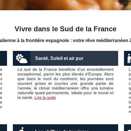
Vivre dans le Sud de la France
italienne à la frontière espagnole : votre rêve méditerranéen
Santé, Soleil et air pur
e
Le sud de la France bénéficie d’un ensoleillement
L
ée
exceptionnel, parmi les plus élevés d’Europe. Alors
p
es
que dans le nord du continent, les journées sont
o
us
souvent grises et courtes une grande partie de
c
er
l’année, le climat méditerranéen offre une lumière
q
e
naturelle quasi permanente, idéale pour le moral et
a
ie
la santé.
Lire la suite
r
se
t
er
e
n