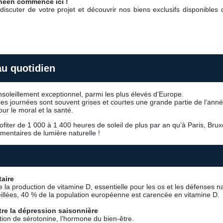
anéen commence ici !
iscuter de votre projet et découvrir nos biens exclusifs disponibles 
 au quotidien
nsoleillement exceptionnel, parmi les plus élevés d’Europe.
les journées sont souvent grises et courtes une grande partie de l’anné
ur le moral et la santé.
rofiter de 1 000 à 1 400 heures de soleil de plus par an qu’à Paris, Bru
mentaires de lumière naturelle !
aire
e la production de vitamine D, essentielle pour les os et les défenses na
eillées, 40 % de la population européenne est carencée en vitamine D.
tre la dépression saisonnière
étion de sérotonine, l’hormone du bien-être.