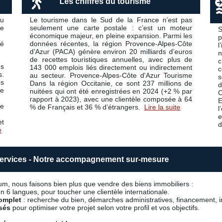
Les chiffres du tourisme
ou
Le tourisme dans le Sud de la France n’est pas
de
seulement une carte postale : c’est un moteur
S
économique majeur, en pleine expansion. Parmi les
p
té
données récentes, la région Provence-Alpes-Côte
l
d’Azur (PACA) génère environ 20 milliards d’euros
n
de recettes touristiques annuelles, avec plus de
c
ns
143 000 emplois liés directement ou indirectement
c
s.
au secteur. Provence-Alpes-Côte d'Azur Tourisme
s
es
Dans la région Occitanie, ce sont 237 millions de
d
ne
nuitées qui ont été enregistrées en 2024 (+2 % par
C
rapport à 2023), avec une clientèle composée à 64
E
re
% de Français et 36 % d’étrangers.
Lire la suite
l
et
d
e
ervices - Notre accompagnement sur-mesure
m, nous faisons bien plus que vendre des biens immobiliers :
n 6 langues, pour toucher une clientèle internationale.
omplet
: recherche du bien, démarches administratives, financement, in
sés
pour optimiser votre projet selon votre profil et vos objectifs.