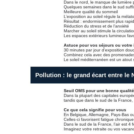
Dans le nord, le manque de lumière p
Quelques semaines dans le sud suffi
Meilleure qualité du sommeil
L’exposition au soleil régule la mél
Résultat : endormissement plus rapide
Réduction du stress et de l’anxiété
Marcher au soleil stimule la circulati
Les espaces extérieurs lumineux favo
Astuce pour vos séjours ou votre i
30 minutes par jour d’exposition douce
Combinez cela avec des promenades da
Le soleil méditerranéen est un atout 
Pollution : le grand écart entre le
Seuil OMS pour une bonne qualité 
Dans la plupart des capitales europée
tandis que dans le sud de la France,
Ce que cela signifie pour vous
En Belgique, Allemagne, Pays-Bas ou
Celles-ci favorisent fatigue chroniqu
Dans le sud de la France, l’air est 4 f
Imaginez votre retraite ou vos vacanc