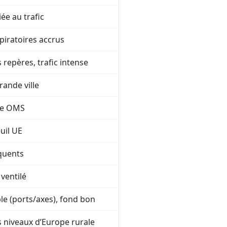
iée au trafic
piratoires accrus
 repères, trafic intense
ande ville
de OMS
uil UE
quents
 ventilé
ble (ports/axes), fond bon
s niveaux d’Europe rurale