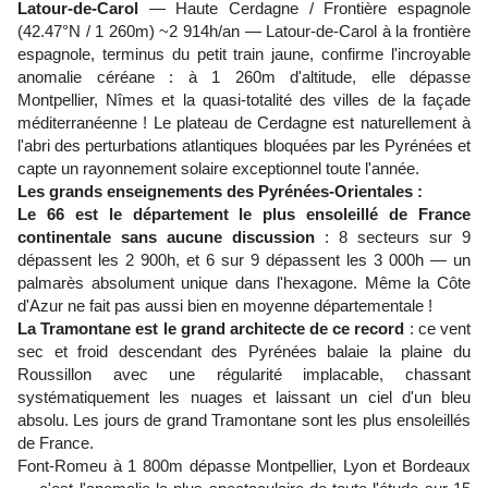
Latour-de-Carol
— Haute Cerdagne / Frontière espagnole
(42.47°N / 1 260m) ~2 914h/an — Latour-de-Carol à la frontière
espagnole, terminus du petit train jaune, confirme l'incroyable
anomalie céréane : à 1 260m d'altitude, elle dépasse
Montpellier, Nîmes et la quasi-totalité des villes de la façade
méditerranéenne ! Le plateau de Cerdagne est naturellement à
l'abri des perturbations atlantiques bloquées par les Pyrénées et
capte un rayonnement solaire exceptionnel toute l'année.
Les grands enseignements des Pyrénées-Orientales :
Le 66 est le département le plus ensoleillé de France
continentale sans aucune discussion
: 8 secteurs sur 9
dépassent les 2 900h, et 6 sur 9 dépassent les 3 000h — un
palmarès absolument unique dans l'hexagone. Même la Côte
d'Azur ne fait pas aussi bien en moyenne départementale !
La Tramontane est le grand architecte de ce record
: ce vent
sec et froid descendant des Pyrénées balaie la plaine du
Roussillon avec une régularité implacable, chassant
systématiquement les nuages et laissant un ciel d'un bleu
absolu. Les jours de grand Tramontane sont les plus ensoleillés
de France.
Font-Romeu à 1 800m dépasse Montpellier, Lyon et Bordeaux