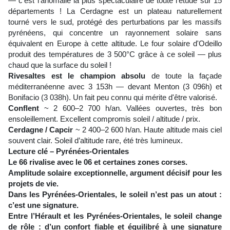
— c'est l'anomalie la plus spectaculaire de toute l'étude sur 15
départements ! La Cerdagne est un plateau naturellement
tourné vers le sud, protégé des perturbations par les massifs
pyrénéens, qui concentre un rayonnement solaire sans
équivalent en Europe à cette altitude. Le four solaire d'Odeillo
produit des températures de 3 500°C grâce à ce soleil — plus
chaud que la surface du soleil !
Rivesaltes est le champion absolu
de toute la façade
méditerranéenne avec 3 153h — devant Menton (3 096h) et
Bonifacio (3 038h). Un fait peu connu qui mérite d'être valorisé.
Conflent
~ 2 600–2 700 h/an. Vallées ouvertes, très bon
ensoleillement. Excellent compromis soleil / altitude / prix.
Cerdagne / Capcir
~ 2 400–2 600 h/an. Haute altitude mais ciel
souvent clair. Soleil d’altitude rare, été très lumineux.
Lecture clé – Pyrénées-Orientales
Le 66 rivalise avec le 06 et certaines zones corses.
Amplitude solaire exceptionnelle, argument décisif pour les
projets de vie.
Dans les Pyrénées-Orientales, le soleil n’est pas un atout :
c’est une signature.
Entre l’Hérault et les Pyrénées-Orientales, le soleil change
de rôle : d’un confort fiable et équilibré à une signature