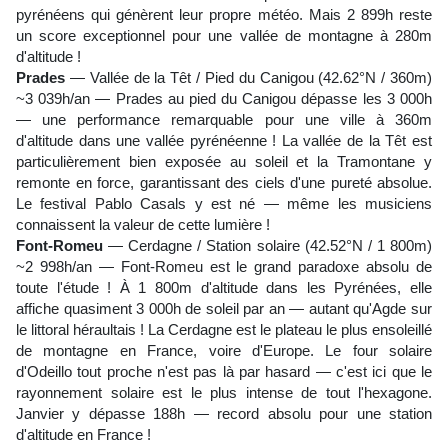
pyrénéens qui génèrent leur propre météo. Mais 2 899h reste
un score exceptionnel pour une vallée de montagne à 280m
d'altitude !
Prades
— Vallée de la Têt / Pied du Canigou (42.62°N / 360m)
~3 039h/an — Prades au pied du Canigou dépasse les 3 000h
— une performance remarquable pour une ville à 360m
d'altitude dans une vallée pyrénéenne ! La vallée de la Têt est
particulièrement bien exposée au soleil et la Tramontane y
remonte en force, garantissant des ciels d'une pureté absolue.
Le festival Pablo Casals y est né — même les musiciens
connaissent la valeur de cette lumière !
Font-Romeu
— Cerdagne / Station solaire (42.52°N / 1 800m)
~2 998h/an — Font-Romeu est le grand paradoxe absolu de
toute l'étude ! À 1 800m d'altitude dans les Pyrénées, elle
affiche quasiment 3 000h de soleil par an — autant qu'Agde sur
le littoral héraultais ! La Cerdagne est le plateau le plus ensoleillé
de montagne en France, voire d'Europe. Le four solaire
d'Odeillo tout proche n'est pas là par hasard — c'est ici que le
rayonnement solaire est le plus intense de tout l'hexagone.
Janvier y dépasse 188h — record absolu pour une station
d'altitude en France !