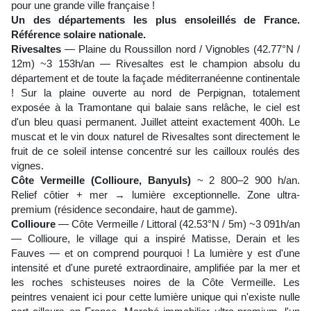
pour une grande ville française !
Un des départements les plus ensoleillés de France.
Référence solaire nationale.
Rivesaltes
— Plaine du Roussillon nord / Vignobles (42.77°N /
12m) ~3 153h/an — Rivesaltes est le champion absolu du
département et de toute la façade méditerranéenne continentale
! Sur la plaine ouverte au nord de Perpignan, totalement
exposée à la Tramontane qui balaie sans relâche, le ciel est
d'un bleu quasi permanent. Juillet atteint exactement 400h. Le
muscat et le vin doux naturel de Rivesaltes sont directement le
fruit de ce soleil intense concentré sur les cailloux roulés des
vignes.
Côte Vermeille (Collioure, Banyuls)
~ 2 800–2 900 h/an.
Relief côtier + mer → lumière exceptionnelle. Zone ultra-
premium (résidence secondaire, haut de gamme).
Collioure
— Côte Vermeille / Littoral (42.53°N / 5m) ~3 091h/an
— Collioure, le village qui a inspiré Matisse, Derain et les
Fauves — et on comprend pourquoi ! La lumière y est d'une
intensité et d'une pureté extraordinaire, amplifiée par la mer et
les roches schisteuses noires de la Côte Vermeille. Les
peintres venaient ici pour cette lumière unique qui n'existe nulle