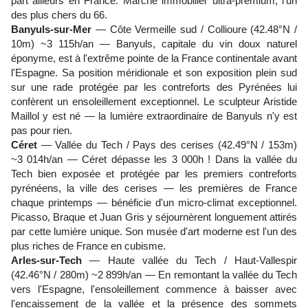
part ailleurs en France. Marché immobilier ultra-premium, l'un
des plus chers du 66.
Banyuls-sur-Mer
— Côte Vermeille sud / Collioure (42.48°N /
10m) ~3 115h/an — Banyuls, capitale du vin doux naturel
éponyme, est à l'extrême pointe de la France continentale avant
l'Espagne. Sa position méridionale et son exposition plein sud
sur une rade protégée par les contreforts des Pyrénées lui
confèrent un ensoleillement exceptionnel. Le sculpteur Aristide
Maillol y est né — la lumière extraordinaire de Banyuls n'y est
pas pour rien.
Céret
— Vallée du Tech / Pays des cerises (42.49°N / 153m)
~3 014h/an — Céret dépasse les 3 000h ! Dans la vallée du
Tech bien exposée et protégée par les premiers contreforts
pyrénéens, la ville des cerises — les premières de France
chaque printemps — bénéficie d'un micro-climat exceptionnel.
Picasso, Braque et Juan Gris y séjournèrent longuement attirés
par cette lumière unique. Son musée d'art moderne est l'un des
plus riches de France en cubisme.
Arles-sur-Tech
— Haute vallée du Tech / Haut-Vallespir
(42.46°N / 280m) ~2 899h/an — En remontant la vallée du Tech
vers l'Espagne, l'ensoleillement commence à baisser avec
l'encaissement de la vallée et la présence des sommets