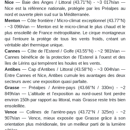
Nice
— Baie des Anges / Littoral (43.71°N) - ~3 017h/an —
Nice est la référence nationale, protégée par les Préalpes au
nord et ouverte plein sud sur la Méditerranée.
Menton
— Côte frontière / Micro-climat exceptionnel (43.77°N)
- ~3 096h/an — Menton est le micro-climat le plus chaud et le
plus ensoleillé de France métropolitaine. Le cirque montagneux
qui l'entoure la protège de tous les vents froids, créant un
véritable abri thermique unique.
Cannes
— Côte de l'Esterel / Golfe (43.55°N) - ~2 981h/an —
Cannes bénéficie de la protection de l'Esterel à l'ouest et des
îles de Lérins qui tempèrent les houles et les vents.
Antibes
— Cap d'Antibes / Littoral (43.58°N) - ~3 004h/an —
Entre Cannes et Nice, Antibes cumule les avantages des deux
secteurs avec une exposition quasi parfaite.
Grasse
— Préalpes / Arrière-pays (43.66°N / 330m) - ~2
849h/an — L'altitude et l'exposition au nord-ouest font perdre
environ 150h par rapport au littoral, mais Grasse reste très bien
ensoleillée.
Vence
— Collines de l'arrière-pays (43.72°N / 325m) - ~2
907h/an — Vence, mieux exposée que Grasse grâce à son
orientation plus méridionale, tire un meilleur parti de la lumière