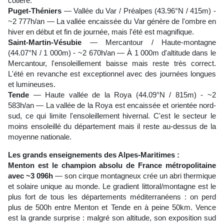
côtière.
Puget-Théniers
— Vallée du Var / Préalpes (43.96°N / 415m) -
~2 777h/an — La vallée encaissée du Var génère de l'ombre en
hiver en début et fin de journée, mais l'été est magnifique.
Saint-Martin-Vésubie
— Mercantour / Haute-montagne
(44.07°N / 1 000m) - ~2 670h/an — À 1 000m d'altitude dans le
Mercantour, l'ensoleillement baisse mais reste très correct.
L'été en revanche est exceptionnel avec des journées longues
et lumineuses.
Tende
— Haute vallée de la Roya (44.09°N / 815m) - ~2
583h/an — La vallée de la Roya est encaissée et orientée nord-
sud, ce qui limite l'ensoleillement hivernal. C'est le secteur le
moins ensoleillé du département mais il reste au-dessus de la
moyenne nationale.
Les grands enseignements des Alpes-Maritimes :
Menton est le champion absolu de France métropolitaine
avec ~3 096h
— son cirque montagneux crée un abri thermique
et solaire unique au monde. Le gradient littoral/montagne est le
plus fort de tous les départements méditerranéens : on perd
plus de 500h entre Menton et Tende en à peine 50km. Vence
est la grande surprise : malgré son altitude, son exposition sud